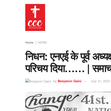
Home
NEWS
निधन: एनएई के पूर्व अध्यक्
परिचय दिया…… | समाचार ए
by
Benjamin Gaini
July 31, 2023