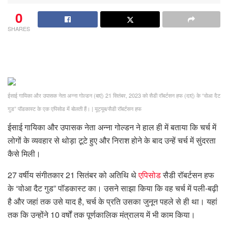
0
SHARES
ईसाई गायिका और उपासक नेता अन्ना गोल्डन (बाएं) 21 सितंबर, 2023 को सैडी रॉबर्टसन हफ (दाएं) के “वोआ दैट
गुड” पॉडकास्ट के एक एपिसोड में बोलती हैं।
|
यूट्यूब/सैडी रॉबर्टसन हफ
ईसाई गायिका और उपासक नेता अन्ना गोल्डन ने हाल ही में बताया कि चर्च में
लोगों के व्यवहार से थोड़ा टूटे हुए और निराश होने के बाद उन्हें चर्च में सुंदरता
कैसे मिली।
27 वर्षीय संगीतकार 21 सितंबर को अतिथि थे
एपिसोड
सैडी रॉबर्टसन हफ
के “वोआ दैट गुड” पॉडकास्ट का। उसने साझा किया कि वह चर्च में पली-बढ़ी
है और जहां तक ​​उसे याद है, चर्च के प्रति उसका जुनून पहले से ही था। यहां
तक ​​कि उन्होंने 10 वर्षों तक पूर्णकालिक मंत्रालय में भी काम किया।