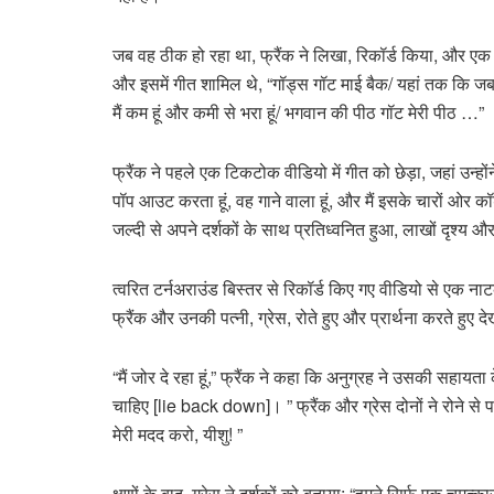
जब वह ठीक हो रहा था, फ्रैंक ने लिखा, रिकॉर्ड किया, और एक
और इसमें गीत शामिल थे, “गॉड्स गॉट माई बैक/ यहां तक कि जब म
मैं कम हूं और कमी से भरा हूं/ भगवान की पीठ गॉट मेरी पीठ …”
फ्रैंक ने पहले एक टिकटोक वीडियो में गीत को छेड़ा, जहां उन्ह
पॉप आउट करता हूं, वह गाने वाला हूं, और मैं इसके चारों ओर कॉ
जल्दी से अपने दर्शकों के साथ प्रतिध्वनित हुआ, लाखों दृश्य औ
त्वरित टर्नअराउंड बिस्तर से रिकॉर्ड किए गए वीडियो से एक न
फ्रैंक और उनकी पत्नी, ग्रेस, रोते हुए और प्रार्थना करते हुए दे
“मैं जोर दे रहा हूं,” फ्रैंक ने कहा कि अनुग्रह ने उसकी सहाय
चाहिए [lie back down]। ” फ्रैंक और ग्रेस दोनों ने रोने से प
मेरी मदद करो, यीशु! ”
क्षणों के बाद, ग्रेस ने दर्शकों को बताया: “हमने सिर्फ एक चमत