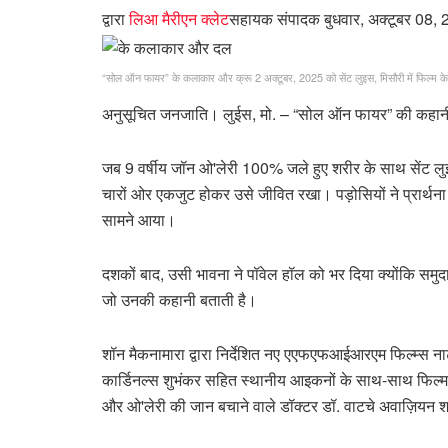
द्वारा
लिआ मैरीएन क्लेट
सहायक संपादक
बुधवार, अक्टूबर 08,
“सोल ऑन फायर” के कलाकार और क्रू 2 अक्टूबर, 2025 को सेंट लुइस, मिसौरी में फिल्म के प
अनुसूचित जनजाति। लुईस, मो. – “सोल ऑन फायर” की कहानी 
जब 9 वर्षीय जॉन ओ'लेरी 100% जले हुए शरीर के साथ सेंट लु
चारों ओर एकजुट होकर उसे जीवित रखा। पड़ोसियों ने प्रार्थना की
सामने आया।
दशकों बाद, उसी भावना ने पॉवेल हॉल को भर दिया क्योंकि स
जो उनकी कहानी बताती है।
शॉन मैकनामारा द्वारा निर्देशित नए एएफएफआईआरएम फिल्म्स ना
कार्डिनल्स शुभंकर सहित स्थानीय आइकनों के साथ-साथ फिल्म के
और ओ'लेरी की जान बचाने वाले डॉक्टर डॉ. वाटचे अवाज़ियन 