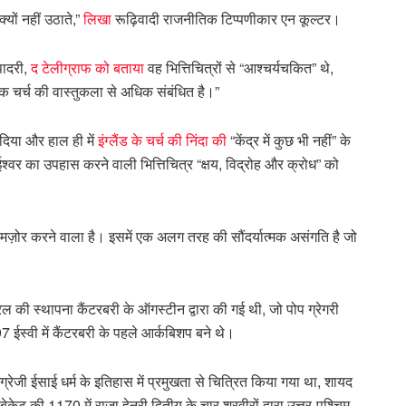
्यों नहीं उठाते,”
लिखा
रूढ़िवादी राजनीतिक टिप्पणीकार एन कूल्टर।
 पादरी,
द टेलीग्राफ को बताया
वह भित्तिचित्रों से “आश्चर्यचकित” थे,
िक चर्च की वास्तुकला से अधिक संबंधित है।”
 दिया और हाल ही में
इंग्लैंड के चर्च की निंदा की
“केंद्र में कुछ भी नहीं” के
ं ईश्वर का उपहास करने वाली भित्तिचित्र “क्षय, विद्रोह और क्रोध” को
मज़ोर करने वाला है। इसमें एक अलग तरह की सौंदर्यात्मक असंगति है जो
ड्रल की स्थापना कैंटरबरी के ऑगस्टीन द्वारा की गई थी, जो पोप ग्रेगरी
597 ईस्वी में कैंटरबरी के पहले आर्कबिशप बने थे।
्रेजी ईसाई धर्म के इतिहास में प्रमुखता से चित्रित किया गया था, शायद
ेट की 1170 में राजा हेनरी द्वितीय के चार शूरवीरों द्वारा उत्तर-पश्चिम