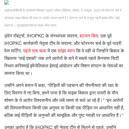
आईएचओपीकेसी के कार्यकारी निदेशक स्टुअर्ट ग्रीव्स (पोडियम) रविवार, 5 अक्टूबर, 2023 को फोररनर चर्च में
संस्थापक माइक बिकल की जांच पर अपडेट प्रदान करते हैं। फोररनर चर्च के प्रमुख पादरी इसाक बेनेट (बाएं)
देखते हैं।
|
यूट्यूब/इंटरनेशनल हाउस ऑफ प्रेयर
ड्वेन रॉबर्ट्स, IHOPKC के संस्थापक सदस्य;
ब्रायन किम
, एक पूर्व
IHOPKC कार्यकारी नेतृत्व टीम के सदस्य; और फोररनर चर्च के पूर्व पादरी
वेस मार्टिन,
पहले पता चला
में एक
सांझा ब्यान
कि वे वही थे जिन्होंने बिकल के
खिलाफ “कई दशकों” तक लगे आरोपों के बारे में सबसे पहले कैनसस सिटी
स्थित करिश्माई इवेंजेलिकल ईसाई आंदोलन और मिशन संगठन के नेताओं का
सामना किया था।
उन्होंने अपने बयान में कहा, “पीड़ितों की पहचान की गोपनीयता की रक्षा के
लिए विवरण में गए बिना, हमने पाया है कि माइक बिकल द्वारा पादरी के यौन
शोषण के ये आरोप विश्वसनीय और लंबे समय से चले आ रहे हैं।” “इन आरोपों
की विश्वसनीयता किसी एक अनुभव या किसी एक पीड़ित पर आधारित नहीं है,
बल्कि कई पीड़ितों के अनुभवों की सामूहिक और पुष्ट गवाही पर आधारित है।”
उनका आरोप है कि IHOPKC की नेतृत्व टीम से मिलने से पहले, उन्होंने