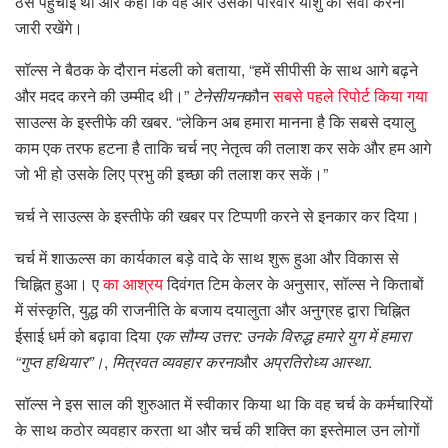
ठेस पहुँचाई थी और कहा कि वह और उसका परिवार यीशु की सेवा करना
जारी रखेंगे।
सॉल्स ने बैठक के दौरान मंडली को बताया, “हमें सीपीसी के साथ आगे बढ़ने
और मदद करने की उम्मीद थी।”
टेनेसीयन
कौन
सबसे पहले रिपोर्ट किया गया
साउल्स के इस्तीफे की खबर. “लेकिन अब हमारा मानना ​​है कि सबसे दयालु
काम एक तरफ हटना है ताकि चर्च नए नेतृत्व की तलाश कर सके और हम आगे
जो भी हो उसके लिए प्रभु की इच्छा की तलाश कर सकें।”
चर्च ने साउल्स के इस्तीफे की खबर पर टिप्पणी करने से इनकार कर दिया।
चर्च में शाऊल्स का कार्यकाल बड़े वादे के साथ शुरू हुआ और विकास से
चिह्नित हुआ। ए
का आश्रय
दिवंगत टिम केलर के अनुसार, सॉल्स ने किताबों
में संस्कृति, युद्ध की राजनीति के बजाय दयालुता और अनुग्रह द्वारा चिह्नित
ईसाई धर्म को बढ़ावा दिया
एक सौम्य उत्तर: उनके विरुद्ध हमारे युग में हमारा
“गुप्त हथियार”।
,
मित्रवत व्यवहार करना
और
अप्रतिरोध्य आस्था
.
सॉल्स ने इस साल की शुरुआत में स्वीकार किया था कि वह चर्च के कर्मचारियों
के साथ कठोर व्यवहार करता था और चर्च की शक्ति का इस्तेमाल उन लोगों