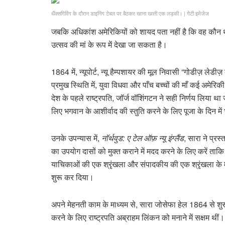
थैंक्सगिविंग के दौरान डाइनिंग टेबल पर बैठकर खाना खाती एक लड़की।
|
गेटी इमेजेज
जबकि अधिकांश अमेरिकियों को शायद पता नहीं है कि वह कौन 
उत्सव की मां के रूप में देखा जा सकता है।
1864 में, न्यूपोर्ट, न्यू हैम्पशायर की मूल निवासी “गोडीज़ 
प्रमुख स्थिति में, युवा विधवा और पाँच बच्चों की माँ कई अमेरि
देश के पहले राष्ट्रपति, जॉर्ज वॉशिंगटन ने सही निर्णय लिया थ
लिए भगवान के आशीर्वाद की स्तुति करने के लिए पूजा के दिन मे
उनके उपन्यास में,
नॉर्थवुड: ए टेल ऑफ़ न्यू इंग्लैंड
, सारा ने प्रस
का उपयोग दासों को मुक्त कराने में मदद करने के लिए करें ताकि 
याचिकाओं की एक श्रृंखला और संपादकीय की एक श्रृंखला के माध
शुरू कर दिया।
अपने मेहनती काम के माध्यम से, सारा जोसेफा हेल 1864 से शुरू
करने के लिए राष्ट्रपति अब्राहम लिंकन को मनाने में सक्षम थीं।