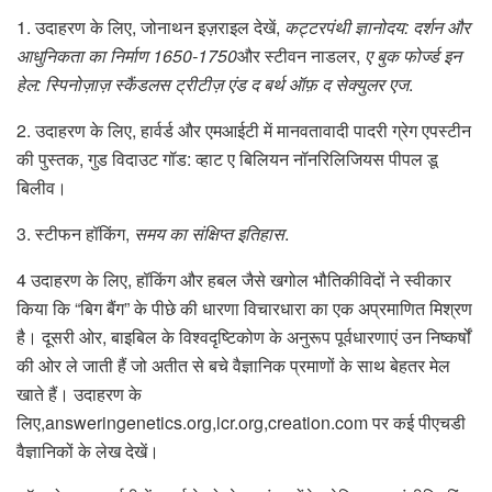
1. उदाहरण के लिए, जोनाथन इज़राइल देखें,
कट्टरपंथी ज्ञानोदय: दर्शन और
आधुनिकता का निर्माण 1650-1750
और स्टीवन नाडलर,
ए बुक फोर्ज्ड इन
हेल: स्पिनोज़ाज़ स्कैंडलस ट्रीटीज़ एंड द बर्थ ऑफ़ द सेक्युलर एज
.
2. उदाहरण के लिए, हार्वर्ड और एमआईटी में मानवतावादी पादरी ग्रेग एपस्टीन
की पुस्तक, गुड विदाउट गॉड: व्हाट ए बिलियन नॉनरिलिजियस पीपल डू
बिलीव।
3. स्टीफन हॉकिंग,
समय का संक्षिप्त इतिहास
.
4 उदाहरण के लिए, हॉकिंग और हबल जैसे खगोल भौतिकीविदों ने स्वीकार
किया कि “बिग बैंग” के पीछे की धारणा विचारधारा का एक अप्रमाणित मिश्रण
है। दूसरी ओर, बाइबिल के विश्वदृष्टिकोण के अनुरूप पूर्वधारणाएं उन निष्कर्षों
की ओर ले जाती हैं जो अतीत से बचे वैज्ञानिक प्रमाणों के साथ बेहतर मेल
खाते हैं। उदाहरण के
लिए,answeringenetics.org,icr.org,creation.com पर कई पीएचडी
वैज्ञानिकों के लेख देखें।