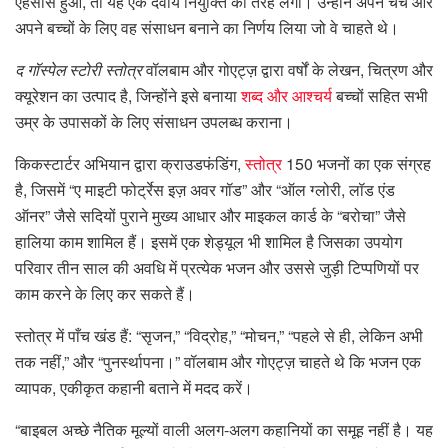
एहसास हुआ, तो यह एक दैवीय नियुक्ति की तरह लगा। उन्होंने अपने चर्च और
अपने बच्चों के लिए वह संसाधन बनाने का निर्णय लिया जो वे चाहते थे।
द गॉस्पेल स्टोरी स्तोत्र
वॉलबाम और गोएट्ज़ द्वारा वर्षों के लेखन, चित्रण और
क्यूरेशन का उत्पाद है, जिन्होंने इसे बनाया
शब्द और आश्चर्य
बच्चों सहित सभी
उम्र के उपासकों के लिए संसाधन उपलब्ध कराना।
किकस्टार्टर अभियान द्वारा क्राउडफंडिंग,
स्तोत्र
150 भजनों का एक संग्रह
है, जिसमें “ए माइटी फोर्ट्रेस इज़ अवर गॉड” और “ऑल ग्लोरी, लॉड एंड
ऑनर” जैसे सदियों पुराने मुख्य आधार और माइकल कार्ड के “बरोचा” जैसे
हालिया काम शामिल हैं। इसमें एक शेड्यूल भी शामिल है जिसका उपयोग
परिवार तीन साल की अवधि में प्रत्येक भजन और उससे जुड़ी टिप्पणियों पर
काम करने के लिए कर सकते हैं।
स्तोत्र में पाँच खंड हैं: “सृजन,” “विद्रोह,” “मोचन,” “पहले से ही, लेकिन अभी
तक नहीं,” और “पुनर्स्थापना।” वॉलबाम और गोएट्ज़ चाहते थे कि भजन एक
व्यापक, एकीकृत कहानी बताने में मदद करें।
“बाइबल अच्छे नैतिक मूल्यों वाली अलग-अलग कहानियों का समूह नहीं है। यह