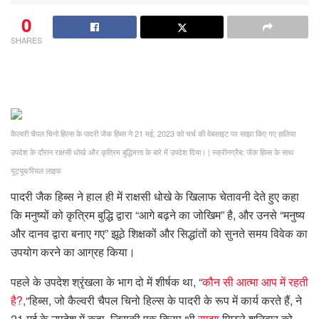
0
SHARES
कैल्वरी चैपल चिनो हिल्स के पादरी जैक हिब्स ने 21 मई, 2023 को चर्च की वेबसाइट पर साझा किए गए हालिया
उपदेश के दौरान राक्षसी धोखे और कृत्रिम बुद्धिमत्ता के बारे में उपदेश दिया।
|
स्क्रीनग्रैब: जैक हिब्स के साथ
यूट्यूब/रियल लाइफ
पादरी जैक हिब्स ने हाल ही में राक्षसी धोखे के खिलाफ चेतावनी देते हुए कहा
कि मनुष्यों को कृत्रिम बुद्धि द्वारा “आगे बढ़ने का जोखिम” है, और उनसे “मनुष्य
और दानव द्वारा बनाए गए” झूठे शिक्षकों और सिद्धांतों को सुनते समय विवेक का
उपयोग करने का आग्रह किया।
पहले के उपदेश श्रृंखला के भाग दो में शीर्षक था, “
कौन सी आत्मा आप में रहती
है?,
“हिब्स, जो कैल्वरी चैपल चिनो हिल्स के पादरी के रूप में कार्य करते हैं, ने
21 मई के उपदेश में कहा, जिसकी एक क्लिप थी
साझा
पिछले शनिवार को