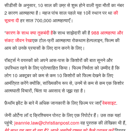
सीडीसी के अनुसार, 10 साल की उम्र से शुरू होने वाली युवा मौतों का नंबर
2 कारण आत्महत्या है। महज पांच साल पहले यह 10वें स्थान पर था
की
सूचना दी
हर साल 700,000 आत्महत्याएँ।
“
कारण के साथ क्या तुकबंदी है
के साथ साझेदारी की है
988 आत्महत्या और
संकट जीवन रेखा
एक टोल-फ्री आत्महत्या रोकथाम हेल्पलाइन, फिल्म की
आय को उनके प्रयासों के लिए दान करने के लिए।
रॉबर्ट्स ने वयस्कों को अपने आस-पास के किशोरों की बात सुनने और
उपस्थित रहने के लिए प्रोत्साहित किया। फिल्म निर्माता को उम्मीद है कि
लोग 10 अक्टूबर को कम से कम 10 किशोरों को फिल्म देखने के लिए
आमंत्रित करेंगे क्योंकि, सांख्यिकीय रूप से, उनमें से कम से कम एक किशोर
आत्मघाती विचारों, चिंता या अवसाद से जूझ रहा है।
फ़ैथॉम इवेंट के बारे में अधिक जानकारी के लिए फ़िल्म पर जाएँ
वेबसाइट
.
जेनी ओर्टेगा लॉ द क्रिश्चियन पोस्ट के लिए एक रिपोर्टर हैं। उस तक यहां
पहुंचें:
jeannie.law@christianpost.com
वह पुस्तक की लेखिका भी हैं,
मेरे साथ यह क्या हो रहा है? अपने अनदेखे दुश्मन को कैसे परास्त करें
ट्विटर