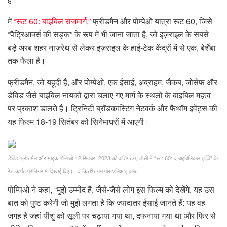
में
“रूट 60: बाइबिल राजमार्ग,”
फ्रीडमैन और पोम्पेओ यात्रा रूट 60, जिसे
“पैट्रिआर्क्स की सड़क” के रूप में भी जाना जाता है, जो इज़राइल के सबसे
बड़े अरब शहर नाज़रेथ से लेकर इज़राइल के हाई-टेक केंद्रों में से एक, बेर्शेबा
तक फैला है।
फ्रीडमैन, जो यहूदी हैं, और पोम्पेओ, एक ईसाई, अब्राहम, जैकब, जोसेफ और
डेविड जैसे बाइबिल नायकों द्वारा चलाए गए मार्ग के स्थलों के बाइबिल महत्व
पर प्रकाश डालते हैं। ट्रिनिटी ब्रॉडकास्टिंग नेटवर्क और फैथॉम इवेंट्स की
यह फिल्म 18-19 सितंबर को सिनेमाघरों में आएगी।
डेविड फ्रीडमैन और माइक पोम्पिओ 12 सितंबर, 2023 को वाशिंगटन, डीसी में “रूट 60: द बाइबिलिकल हाईवे” के
रेड कार्पेट प्रीमियर में दिखाई दिए।
|
द क्रिश्चियन पोस्ट/लिआह क्लेट
पोम्पिओ ने कहा, “मुझे उम्मीद है, जैसे-जैसे लोग इस फिल्म को देखेंगे, यह उस
बात को पुष्ट करेगी जो मुझे लगता है कि ज्यादातर ईसाई जानते हैं: यह वह
जगह है जहां यीशु को सूली पर चढ़ाया गया था, दफनाया गया था और फिर से