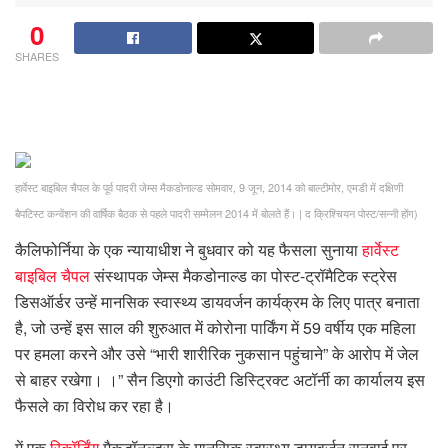
0
SHARES
हार्वेस्ट बाइबिल चैपल के पूर्व पादरी जेम्स मैकडोनाल्ड सोमवार, 9 जून, 2014 को बाल्टीमोर, एमडी में दक्षिणी
बैपटिस्ट कन्वेंशन की वार्षिक बैठक से पहले पादरी सम्मेलन 2014 में बोलते हैं।
|
द क्रिश्चियन पोस्ट/सन्नी होंग)
कैलिफोर्निया के एक न्यायाधीश ने बुधवार को यह फैसला सुनाया
हार्वेस्ट
बाइबिल चैपल
संस्थापक जेम्स मैकडोनाल्ड का पोस्ट-ट्रॉमैटिक स्ट्रेस
डिसऑर्डर उन्हें मानसिक स्वास्थ्य डायवर्जन कार्यक्रम के लिए पात्र बनाता
है, जो उन्हें इस साल की शुरुआत में कोरोना पार्किंग में 59 वर्षीय एक महिला
पर हमला करने और उसे “भारी शारीरिक नुकसान पहुंचाने” के आरोप में जेल
से बाहर रखेगा। ।” सैन डिएगो काउंटी डिस्ट्रिक्ट अटॉर्नी का कार्यालय इस
फैसले का विरोध कर रहा है।
में एक
रिकॉर्डिंग
मैकडॉनल्ड्स के मानसिक स्वास्थ्य डायवर्जन सुनवाई पर