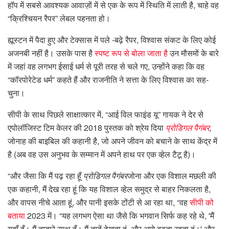
हॉप में सबसे आवश्यक आवाज़ों में से एक के रूप में स्थिति में लाती है, चाहे वह
“क्रिश्चियन रैपर” लेबल पहनता हो।
ह्यूस्टन में पैदा हुए और टेक्सास में पले -बढ़े रैपर, विश्वास संकट के लिए कोई
अजनबी नहीं है। उसके पास है
स्पष्ट रूप से बोला जाता है
उन मौसमों के बारे
में जहां वह लगभग ईसाई धर्म से पूरी तरह से चले गए, उन्होंने कहा कि वह
“कॉरपोरेटेड धर्म” कहते हैं और राजनीति ने सत्ता के लिए विश्वास का सह-
चुना।
सीपी के साथ पिछले साक्षात्कार में, “आई विल फाइंड यू” गायक ने देर से
एपोलॉजिस्ट टिम केलर की 2018 पुस्तक को श्रेय दिया
प्रोडिगल पैगंबर
,
जोनाह की बाइबिल की कहानी है, जो अपने जीवन को बचाने के साथ केंद्र में
है (अब वह उस अनुभव के सम्मान में अपने हाथ पर एक व्हेल टैटू है)।
“और जैसा कि मैं पढ़ रहा हूँ
प्रोडिगल पैगंबर
जोना और एक विशाल मछली की
एक कहानी, मैं देख रहा हूं कि यह विशाल व्हेल समुद्र से बाहर निकलता है,
और वापस नीचे आता हूं, और पानी इसके टोंटी से आ रहा था, “वह
सीपी को
बताया
2023 में। “यह लगभग ऐसा था जैसे कि भगवान सिर्फ कह रहे थे, 'मैं
यहाँ हूँ। मैं तुम्हारे साथ हूँ। मैं तुम्हें देखता हूं, और आगे बढ़ता रहता हूं।' और