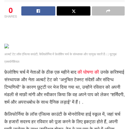
0
SHARES
अल्बर्ट टेट लॉस एंजिल्स काउंटी, कैलिफ़ोर्निया में फ़ेलोशिप चर्च के संस्थापक और प्रमुख पादरी हैं।
|
यूट्यूब/
एक्सपोनेंशियल
फ़ेलोशिप चर्च में नेताओं के ठीक एक महीने बाद
की घोषणा की
उनके करिश्माई
संस्थापक और नेता अल्बर्ट टेट को “अनुचित टेक्स्ट संदेशों और संदिग्ध
टिप्पणियों” के कारण छुट्टी पर भेज दिया गया था, उन्होंने रविवार को अपनी
मंडली से माफ़ी मांगी और स्वीकार किया कि वह अपने पाप को लेकर “शर्मिंदगी,
शर्म और अपराधबोध के साथ दैनिक लड़ाई” में हैं। .
कैलिफोर्निया के लॉस एंजिल्स काउंटी के मोनरोविया हाई स्कूल में, जहां चर्च
के हजारों सदस्य हर रविवार को पूजा करने के लिए इकट्ठा होते हैं, अपनी
पत्नी लारोसा के साथ उपस्थित होकर, टेट ने उस पाप के बारे में अधिक